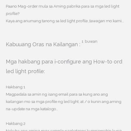
Paano Mag-order mula sa Aming pabrika para sa mga led light
profile?
Kaya ang anumang tanong sa led light profile ,tawagan mo kami..
1
buwan
Kabuuang Oras na Kailangan :
Mga hakbang para i-configure ang How-to ord
led light profile:
Hakbang 1
Magpadala sa amin ng isang email para sa kung ano ang
kailangan mo sa mga profile ng led light, at / o kunin ang aming
na-update na mga katalogo..
Hakbang 2
Nakuha ang aming mga sample pagkatapos kumpirmahin kung