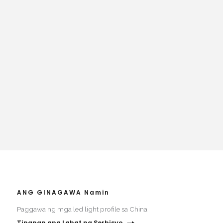
ANG GINAGAWA Namin
Paggawa ng mga led light profile sa China
Tingnan ang Lahat ng Serbisyo