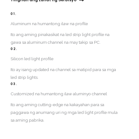
01.
Aluminum na humantong ilaw na profile
Ito ang aming pinakasikat na led strip light profile na
gawa sa aluminum channel na may takip sa PC.
02.
Silicon led light profile
Ito ay isang updated na channel sa matipid para sa mga
led strip lights.​
03.
Customized na humantong ilaw aluminyo channel
Ito ang aming cutting-edge na kakayahan para sa
paggawa ng anumang uri ng mga led light profile mula
sa aming pabrika.