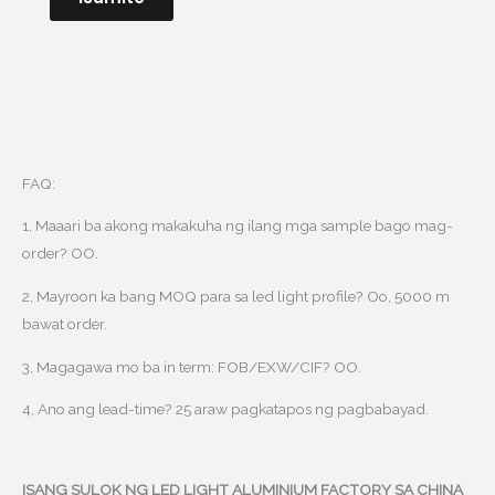
FAQ:
1, Maaari ba akong makakuha ng ilang mga sample bago mag-
order? OO.
2, Mayroon ka bang MOQ para sa led light profile? Oo, 5000 m
bawat order.
3, Magagawa mo ba in term: FOB/EXW/CIF? OO.
4, Ano ang lead-time? 25 araw pagkatapos ng pagbabayad.
ISANG SULOK NG LED LIGHT ALUMINIUM FACTORY SA CHINA