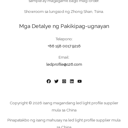
sample ay magagamit bago mag-order.
Showroom sa lungsod ng Zhong Shan, Tsina.
Mga Detalye ng Pakikipag-ugnayan
Telepono:
+86 158 0017 9216
Email:
ledprofile@126.com
Copyright © 2026 isang magandang led light profile supplier
mula sa China
Pinapatakbo ng isang mahusay na led light profile supplier mula
sa China