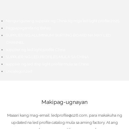
Nangungunang supplier ng China ng mga led light profile 2025
Pagpapaganda ng Bahay
SUPPLIER NG ALUMINIUM SKIRTING BOARD NA MAY LED
CHANNEL
supplier ng led light profile China
SUPPLIER NG LED PROFILES MULA SA CHINA
supplier ng led strip light profile mula sa China
Uncategorized
Makipag-ugnayan
Maaari kang mag-email: ledprofile@126.com, para makakuha ng
updated na led profile catalog mula sa aming factory. At ang