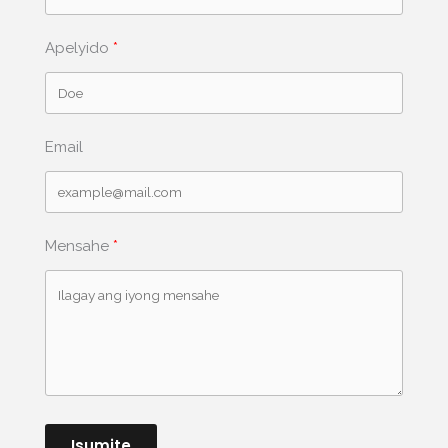
Apelyido
Email
Mensahe
Isumite