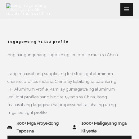
Lumaktaw
sa
nilalaman
Tagagawa ng YL LED profile
Ang nangungunang supplier ng led profile mula sa China.​
Isang maaasahang supplier ng led strip light aluminum
channel profiles mula sa China, ay kabilang sa pabrika ng
TH Aluminum Profile. Kami ay gumagawa ng aluminum
led light profiles nang higit sa 15 taon sa China. isang
maaasahang tagagawa na propesyonal sa lahat ng uri ng
mga led light profile.
400+ Mga Proyektong
1000+ Maligayang mga
Tapos na
Kliyente