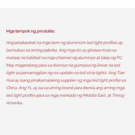
Mga tampok ng produkto:
Ang pinakasikat na mga item ng aluminum led light profiles ay
bumubuo sa aming pabrika. Ang mga ito ay ginawa mula sa
mataas na kalidad na mga channel ng aluminyo at takip ng PC.
May magandang para sa disenyo na gumawa ng linear na led
light sa pamamagitan ng na-update na led strip lights. Ang Tian
Hua ay isang pinakamalaking supplier ng mga led light profile sa
China. Ang YL ay isa sa aming brand para ibenta ang aming mga
led light profile para sa mga merkado ng Middle East, at Timog
Amerika.